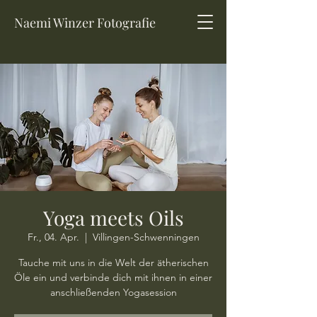
Naemi Winzer Fotografie
Yoga meets Oils
Fr., 04. Apr.
  |  
Villingen-Schwenningen
Tauche mit uns in die Welt der ätherischen
Öle ein und verbinde dich mit ihnen in einer
anschließenden Yogasession