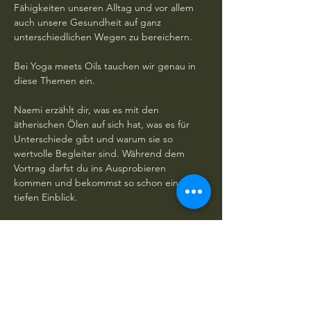
Fähigkeiten unseren Alltag und vor allem 
auch unsere Gesundheit auf ganz 
unterschiedlichen Wegen zu bereichern. 
Bei Yoga meets Oils tauchen wir genau in 
diese Themen ein. 
Naemi erzählt dir, was es mit den 
ätherischen Ölen auf sich hat, was es für 
Unterschiede gibt und warum sie so 
wertvolle Begleiter sind. Während dem 
Vortrag darfst du ins Ausprobieren 
kommen und bekommst so schon einen 
tiefen Einblick. 
Im Anschluss an den Vortrag gehen wir in 
einen entspannenden Hatha Yoga Teil über. 
Debora leitet dich durch eine 45-minütige 
Session, in der du dich mit dir und den 
ätherischen Ölen verbindest und so tief in 
die Entspannung finden kannst.