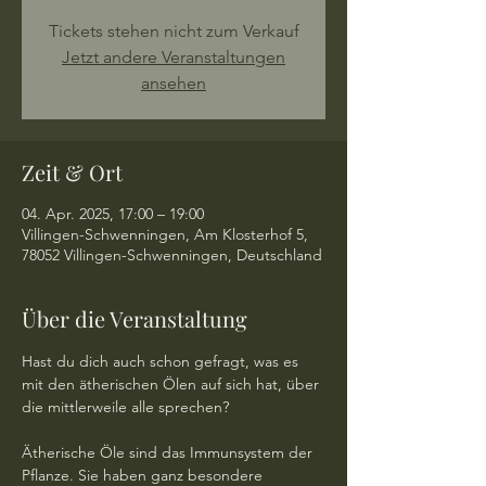
Tickets stehen nicht zum Verkauf
Jetzt andere Veranstaltungen
ansehen
Zeit & Ort
04. Apr. 2025, 17:00 – 19:00
Villingen-Schwenningen, Am Klosterhof 5,
78052 Villingen-Schwenningen, Deutschland
Über die Veranstaltung
Hast du dich auch schon gefragt, was es 
mit den ätherischen Ölen auf sich hat, über 
die mittlerweile alle sprechen?
Ätherische Öle sind das Immunsystem der 
Pflanze. Sie haben ganz besondere 