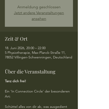
Anmeldung geschlossen
Jetzt andere Veranstaltungen
ansehen
Zeit & Ort
18. Juni 2026, 20:00 – 22:00
5 Physiotherapie, Max-Planck-Straße 11,
78052 Villingen-Schwenningen, Deutschland
Über die Veranstaltung
Tanz dich frei!
Ein 'In Connection Circle' der besonderen 
Art:
Schüttel alles von dir ab, was ausgedient 