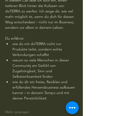
In diesem Call lade ich dich ein, einen 
tieferen Blick hinter die Kulissen von 
doTERRA zu werfen. Ich zeige dir, wie viel 
mehr möglich ist, wenn du dich für diesen 
Weg entscheidest – nicht nur im Business, 
sondern vor allem in deinem Leben.
Du erfährst:
wie du mit doTERRA nicht nur 
Produkte teilst, sondern echte 
Verbindungen schaffst
warum so viele Menschen in dieser 
Community ein Gefühl von 
Zugehörigkeit, Sinn und 
Selbstwirksamkeit finden
wie du dir ein freies, flexibles und 
erfüllendes Herzensbusiness aufbauen 
kannst – in deinem Tempo und mit 
deiner Persönlichkeit
Mehr anzeigen