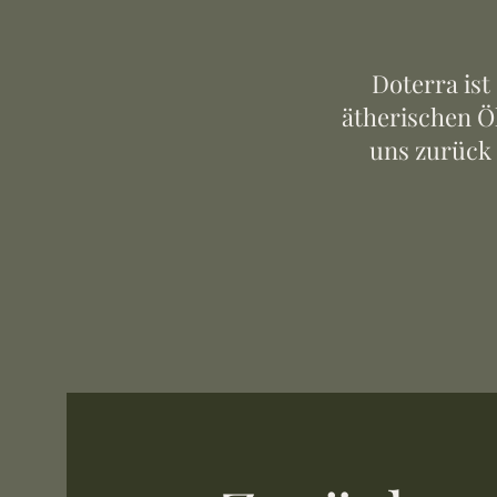
Doterra ist
ätherischen Öl
uns zurück