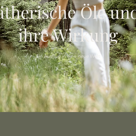
ätherische Öle un
ihre Wirkung
Ein Ausflug in eine
neue
Welt